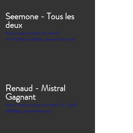
Seemone - Tous les 
deux 
https://www.youtube.com/watch?
v=zT7OMjemUZA&ab_channel=Seemone
Renaud - Mistral 
Gagnant
https://www.youtube.com/watch?v=_YqzuE-
5RE8&ab_channel=Renaud