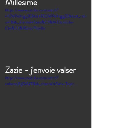
Millésime 
https://www.youtube.com/watch?
v=2WPeXtgjg2E&list=RD2WPeXtgjg2E&start_radi
o=1&ab_channel=Stars%C3%A0Domicile-
Cha%C3%AEneofficielle
Zazie - j'envoie valser
https://www.youtube.com/watch?
v=hwnqjEgDM7E&ab_channel=Zazie-Topic