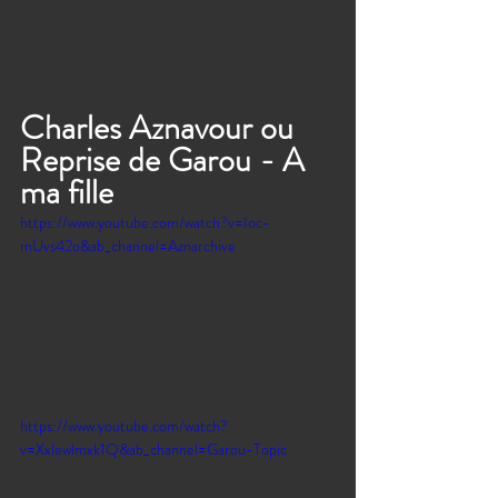
Charles Aznavour ou 
Reprise de Garou - A 
ma fille
https://www.youtube.com/watch?v=Ioc-
mUvs42o&ab_channel=Aznarchive
https://www.youtube.com/watch?
v=Xxlewlmxk1Q&ab_channel=Garou-Topic