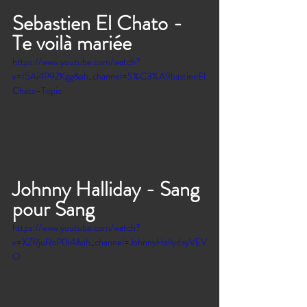
Sebastien El Chato - 
Te voilà mariée 
https://www.youtube.com/watch?
v=I5Ai4P9ZKgg&ab_channel=S%C3%A9bastienEl
Chato-Topic
Johnny Halliday - Sang 
pour Sang 
https://www.youtube.com/watch?
v=XZRjuRoP0l4&ab_channel=JohnnyHallydayVEV
O