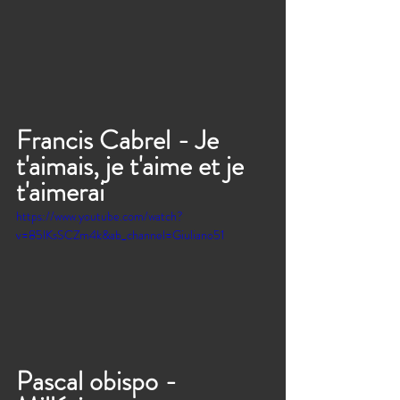
Francis Cabrel - Je 
t'aimais, je t'aime et je 
t'aimerai 
https://www.youtube.com/watch?
v=85lKsSCZm4k&ab_channel=Giuliano51
Pascal obispo - 