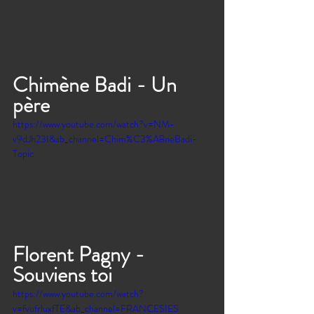
Chimène Badi - Un 
père
https://www.youtube.com/watch?v=NM-
v9dJh23I&ab_channel=Chim%C3%A8neBadi-
Topic
Florent Pagny - 
Souviens toi 
https://www.youtube.com/watch?
v=fvufrluxfTE&ab_channel=FRANCESIES